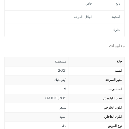
بائع
خاص
المدينة
الهلال, الدوحة
شارك
معلومات
حالة
مستعملة
السنة
2021
مغير السرعة
أوتوماتيك
السلندرات
6
عداد الكيلوميتر
100,205 KM
اللون الخارجي
سلفر
اللون الداخلي
اسود
نوع الفرش
جلد