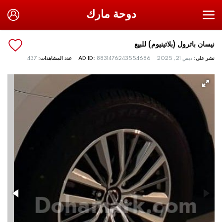
دوحة مارك
نيسان باترول (بلاتينيوم) للبيع
نشر على:
ديس 21, 2025
8831476243554686
AD ID:
عدد المشاهدات:
437