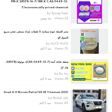
PM.K 28578-16-7/ BM.K C.AS:5449-12-
7/economically priced chemical
by
Tpoap Faer
23 Views
منذ يومين
سعر الجملة، جودة ممتازة، 5 طبقات، إمداد مستقر، شحن سريع
للسوق الع
by
ALICE ALICE
35 Views
منذ 3 أيام
صفقة عادلة، آمنة (CAS 5449-12-7)، موثوقة (28578-
16-7)
by
Ric Ivy
38 Views
منذ 4 أيام
2021 Used 4.0 Nissan Patrol V6 SE Titanium
by
Molah Joh
49 Views
منذ 5 أيام