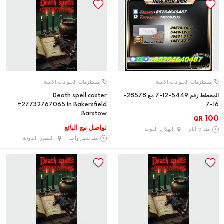
مستلزمات الحيوانات الاليفة
مستلزمات الحيوانات الاليفة
المخطط رقم 5449-12-7 مع 28578-
Death spell caster
+27732767065 in Bakersfield
16-7
Barstow
100
QR
تواصل مع البائع
منذ 5 أيام
الهلال, الدوحة
منذ شهر واحد
القصار, الدوحة