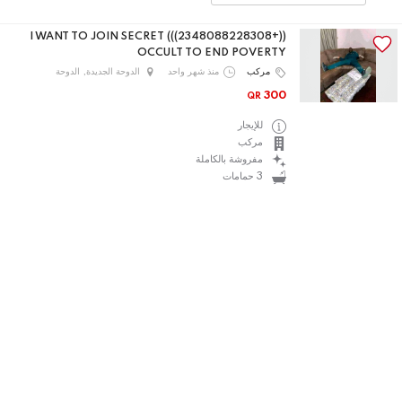
((+2348088228308))) I WANT TO JOIN SECRET
OCCULT TO END POVERTY
مركب
منذ شهر واحد
الدوحة الجديدة, الدوحة
300
QR
للإيجار
مركب
مفروشة بالكاملة
3 حمامات