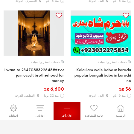
منذ 6 أيام
البدا, الدوحة
منذ 6 أيام
العسيري, الدوحة
خدمات السفر والسياحة
خدمات السفر والسياحة
√√+2347088322648## I want to
Kala ilam wale baba in karachi
join occult brotherhood for
popular bangali baba in karachi
money
no
6,600
56
QR
QR
منذ 6 أيام
البدا, الدوحة
منذ 22 يومًا
القطيفة, الدوحة
الرئيسية
قائمة المشاهدة
اعلان آخر
إعلاناتي
إعدادات