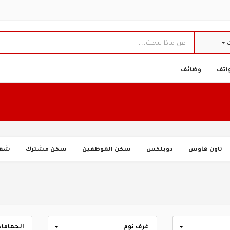
ت
اتف
وظائف
تاون هاوس
دوبلكس
سكن الموظفين
سكن مشترك
شق
غرف نوم
الحماما