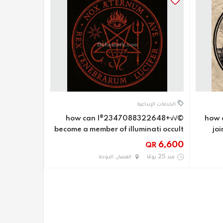
الخدمات الإبداعية
©√√+2347088322648®how can I
¥¥€+23470883226
become a member of illuminati occult
joi
6,600
QR
منذ 25 يومًا
القصار, الدوحة