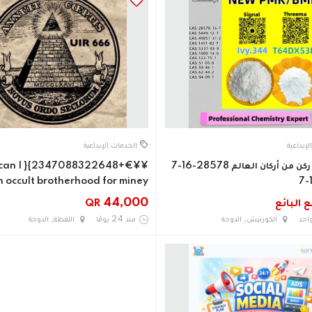
لإبداعية
الخدمات الإبداعية
نغطي كل ركن من أركان العالم 28578-16-7
48}{ how can I
n occult brotherhood for miney
 البائع
44,000
QR
واحد
الكورنيش, الدوحة
منذ 24 يومًا
اللقطة, الدوحة