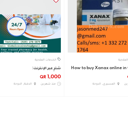
لعلاجية
الخدمات العلاجية
How to buy Xanax online i
شترِ عبر الإنترنت:
1,000
QR
ين
العسيري, الدوحة
منذ شهرين
الدفنة, الدوحة