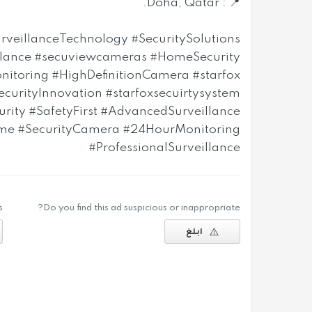
📍 : Doha, Qatar.
veillanceTechnology #SecuritySolutions
lance #secuviewcameras #HomeSecurity
toring #HighDefinitionCamera #starfox
ecurityInnovation #starfoxsecuirtysystem
rity #SafetyFirst #AdvancedSurveillance
e #SecurityCamera #24HourMonitoring
#ProfessionalSurveillance
.
Do you find this ad suspicious or inappropriate?
ابلغ