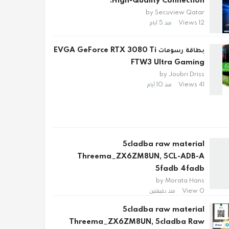
High-Quality Connection.
by
Secuview Qatar
12 Views
منذ 5 أيام
بطاقة رسومات EVGA GeForce RTX 3080 Ti
FTW3 Ultra Gaming
by
Joubri Driss
41 Views
منذ 10 أيام
5cladba raw material
Threema_ZX6ZM8UN, 5CL-ADB-A
5fadb 4fadb
by
Morata Hans
0 View
منذ دقيقتين
5cladba raw material
Threema_ZX6ZM8UN, 5cladba Raw