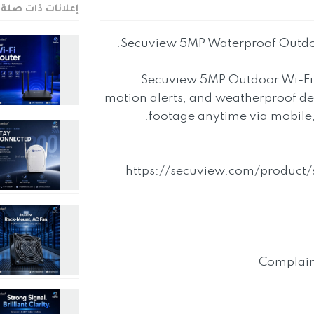
إعلانات ذات صلة
Secuview 5MP Waterproof Outdoor
Secuview 5MP Outdoor Wi-Fi 
motion alerts, and weatherproof desi
footage anytime via mobile,
🛒: https://secuview.com/produc
Complain