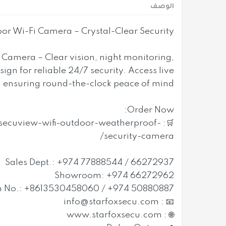
الوصف
 Wi-Fi Camera – Crystal-Clear Security.
Camera – Clear vision, night monitoring,
gn for reliable 24/7 security. Access live
 ensuring round-the-clock peace of mind.
Order Now:
t/secuview-wifi-outdoor-weatherproof-
security-camera/
Sales Dept.: +974 77888544 / 66272937
Showroom: +974 66272962
 No.: +8613530458060 / +974 50880887
info@starfoxsecu.com
📧 :
🌐 : www.starfoxsecu.com