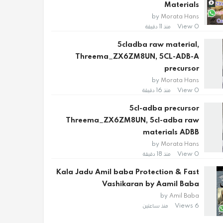
Materials
by
Morata Hans
0 View
منذ 11 دقيقة
5cladba raw material,
Threema_ZX6ZM8UN, 5CL-ADB-A
precursor
by
Morata Hans
0 View
منذ 16 دقيقة
5cl-adba precursor
Threema_ZX6ZM8UN, 5cl-adba raw
materials ADBB
by
Morata Hans
0 View
منذ 18 دقيقة
Kala Jadu Amil baba Protection & Fast
Vashikaran by Aamil Baba
by
Amil Baba
6 Views
منذ ساعتين