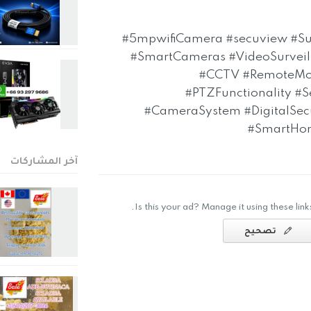
#5mpwifiCamera #secuview #Sur
#SmartCameras #VideoSurveil
#CCTV #RemoteMoni
#PTZFunctionality #S
#CameraSystem #DigitalSecu
#SmartHom
آخر المشاركات
Is this your ad? Manage it using these links
تصحيح