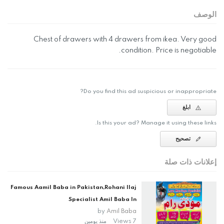
الوصف
Chest of drawers with 4 drawers from ikea. Very good
condition. Price is negotiable.
Do you find this ad suspicious or inappropriate?
ابلغ
Is this your ad? Manage it using these links.
تصحيح
إعلانات ذات صلة
Famous Aamil Baba in Pakistan,Rohani Ilaj
Specialist Amil Baba In
by
Amil Baba
7 Views
منذ يومين