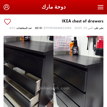
دوحة مارك
IKEA chest of drawers
نشر على:
أغس 23, 2025
8779808684653286
AD ID:
عدد المشاهدات:
653